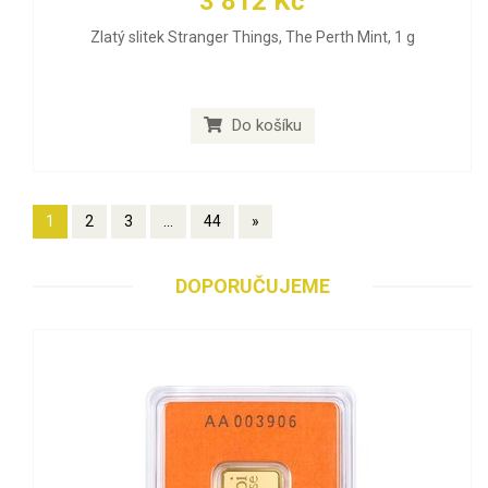
3 812 Kč
Zlatý slitek Stranger Things, The Perth Mint, 1 g
Do košíku
1
2
3
...
44
»
DOPORUČUJEME