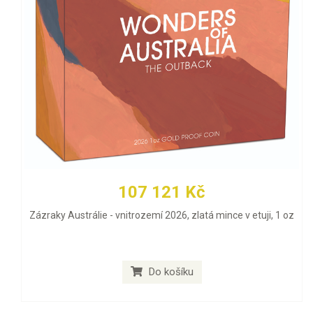
107 121 Kč
Zázraky Austrálie - vnitrozemí 2026, zlatá mince v etuji, 1 oz
Do košíku