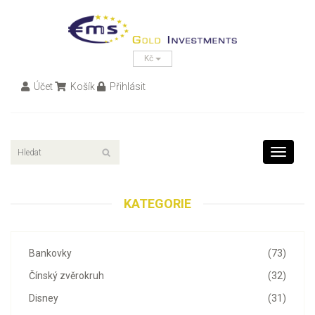
Kč
Účet
Košík
Přihlásit
Toggle
navigati
KATEGORIE
Bankovky
(73)
Čínský zvěrokruh
(32)
Disney
(31)