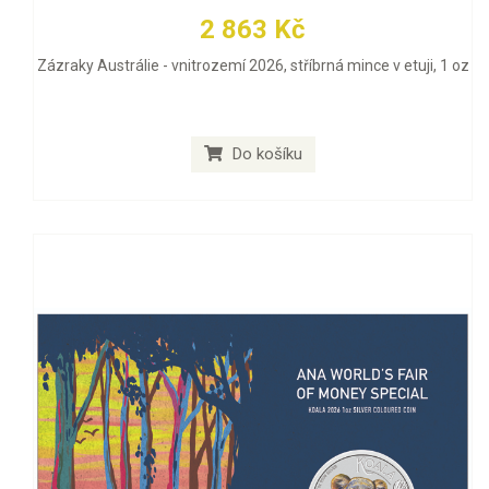
2 863 Kč
Zázraky Austrálie - vnitrozemí 2026, stříbrná mince v etuji, 1 oz
Do košíku