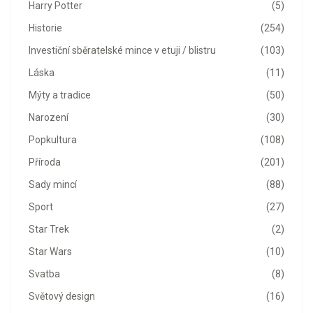
Harry Potter
(5)
Historie
(254)
Investiční sběratelské mince v etuji / blistru
(103)
Láska
(11)
Mýty a tradice
(50)
Narození
(30)
Popkultura
(108)
Příroda
(201)
Sady mincí
(88)
Sport
(27)
Star Trek
(2)
Star Wars
(10)
Svatba
(8)
Světový design
(16)