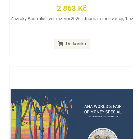
2 863 Kč
Zázraky Austrálie - vnitrozemí 2026, stříbrná mince v etuji, 1 oz
Do košíku