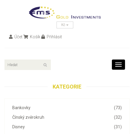
Kč
Účet
Košík
Přihlásit
Toggle
navigati
KATEGORIE
Bankovky
(73)
Čínský zvěrokruh
(32)
Disney
(31)