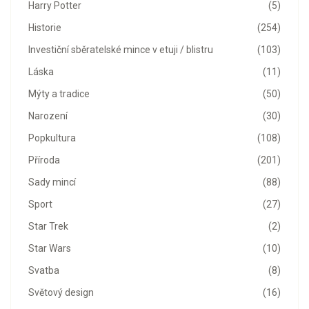
Harry Potter
(5)
Historie
(254)
Investiční sběratelské mince v etuji / blistru
(103)
Láska
(11)
Mýty a tradice
(50)
Narození
(30)
Popkultura
(108)
Příroda
(201)
Sady mincí
(88)
Sport
(27)
Star Trek
(2)
Star Wars
(10)
Svatba
(8)
Světový design
(16)