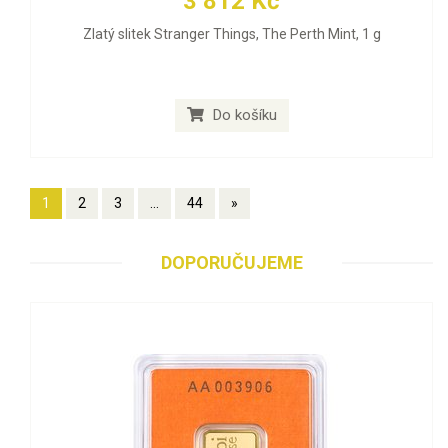
3 812 Kč
Zlatý slitek Stranger Things, The Perth Mint, 1 g
Do košíku
1
2
3
...
44
»
DOPORUČUJEME