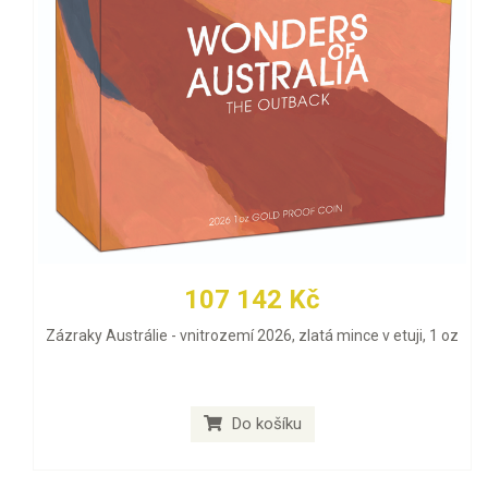
107 142 Kč
Zázraky Austrálie - vnitrozemí 2026, zlatá mince v etuji, 1 oz
Do košíku