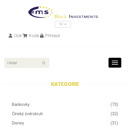
Kč
Účet
Košík
Přihlásit
Toggle
navigati
KATEGORIE
Bankovky
(73)
Čínský zvěrokruh
(32)
Disney
(31)