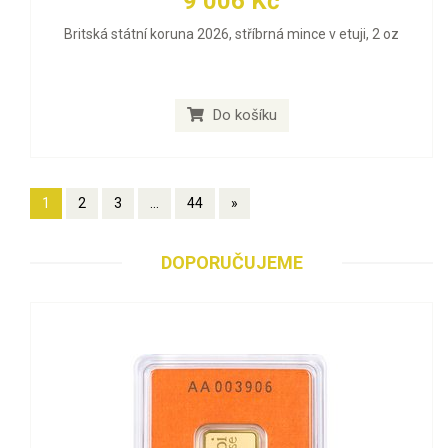
9 006 Kč
Britská státní koruna 2026, stříbrná mince v etuji, 2 oz
Do košíku
1
2
3
...
44
»
DOPORUČUJEME