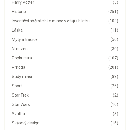
Harry Potter
(5)
Historie
(251)
Investiční sběratelské mince v etuji / blistru
(102)
Láska
(11)
Mýty a tradice
(50)
Narození
(30)
Popkultura
(107)
Příroda
(201)
Sady mincí
(88)
Sport
(26)
Star Trek
(2)
Star Wars
(10)
Svatba
(8)
Světový design
(16)