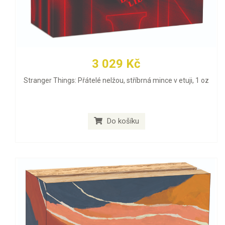
3 029 Kč
Stranger Things: Přátelé nelžou, stříbrná mince v etuji, 1 oz
Do košíku