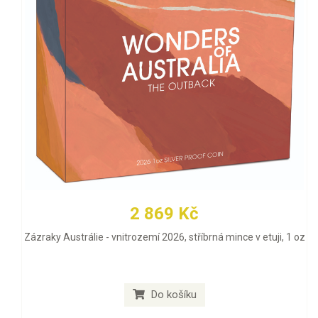
2 869 Kč
Zázraky Austrálie - vnitrozemí 2026, stříbrná mince v etuji, 1 oz
Do košíku