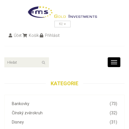
Kč
Účet
Košík
Přihlásit
Toggle
navigati
KATEGORIE
Bankovky
(73)
Čínský zvěrokruh
(32)
Disney
(31)