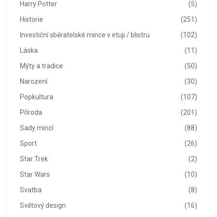
Harry Potter
(5)
Historie
(251)
Investiční sběratelské mince v etuji / blistru
(102)
Láska
(11)
Mýty a tradice
(50)
Narození
(30)
Popkultura
(107)
Příroda
(201)
Sady mincí
(88)
Sport
(26)
Star Trek
(2)
Star Wars
(10)
Svatba
(8)
Světový design
(16)