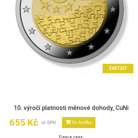
ZVĚTŠIT
10. výročí platnosti měnové dohody, CuNi
655 Kč
Do košíku
vč. DPH
Fixace ceny: