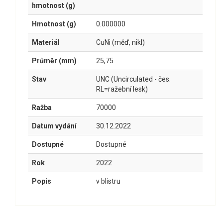
hmotnost (g)
Hmotnost (g)
0.000000
Materiál
CuNi (měď, nikl)
Průměr (mm)
25,75
Stav
UNC (Uncirculated - čes.
RL=ražební lesk)
Ražba
70000
Datum vydání
30.12.2022
Dostupné
Dostupné
Rok
2022
Popis
v blistru