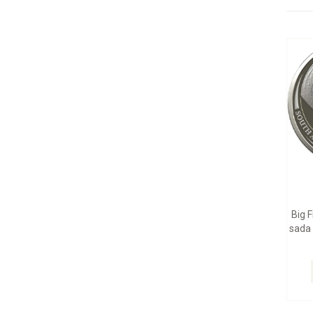
Big F
sada 