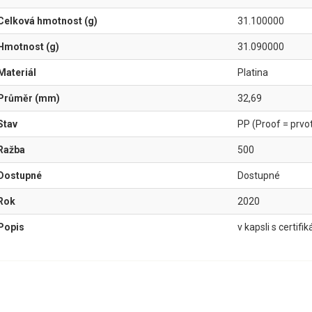
Celková hmotnost (g)
31.100000
Hmotnost (g)
31.090000
Materiál
Platina
Průměr (mm)
32,69
Stav
PP (Proof = prvotř
Ražba
500
Dostupné
Dostupné
Rok
2020
Popis
v kapsli s certifi