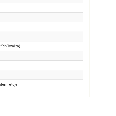
ídní kvalita)
kátem, etuje