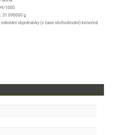
Platina
99/1000
:
31.090000 g
o odeslání objednávky (v čase obchodování) konečná