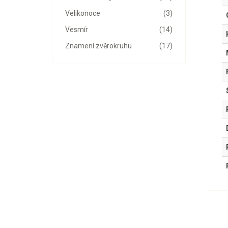
Velikonoce
(3)
Vesmír
(14)
Znamení zvěrokruhu
(17)