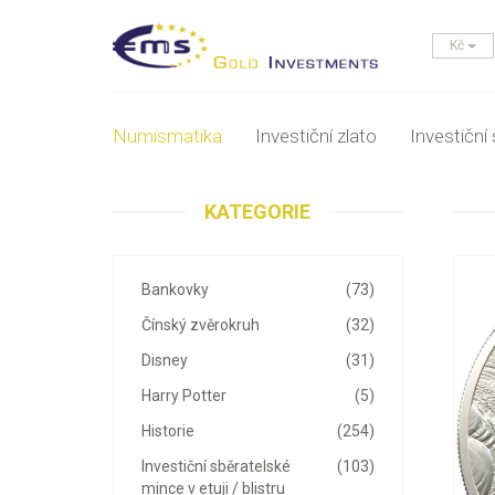
Kč
Numismatika
Investiční zlato
Investiční 
KATEGORIE
Bankovky
(73)
Čínský zvěrokruh
(32)
Disney
(31)
Harry Potter
(5)
Historie
(254)
Investiční sběratelské
(103)
mince v etuji / blistru