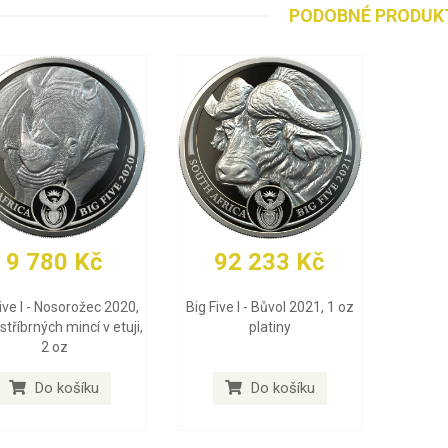
PODOBNÉ PRODUK
9 780 Kč
92 233 Kč
ive I - Nosorožec 2020,
Big Five I - Bůvol 2021, 1 oz
stříbrných mincí v etuji,
platiny
2 oz
Do košíku
Do košíku