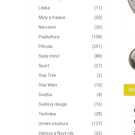
Láska
(11)
Mýty a tradice
(50)
Narození
(30)
Popkultura
(108)
Příroda
(201)
Sady mincí
(88)
Sport
(27)
Star Trek
(2)
Star Wars
(10)
SP
Svatba
(8)
Světový design
(16)
Technika
(28)
Umění a kultura
(137)
Vánoce a Nový rok
(25)