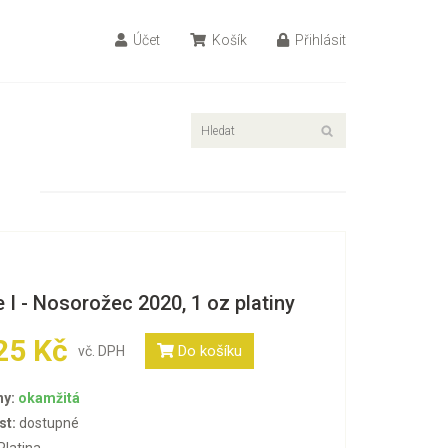
Účet
Košík
Přihlásit
e I - Nosorožec 2020, 1 oz platiny
25 Kč
Do košíku
vč. DPH
ny:
okamžitá
st:
dostupné