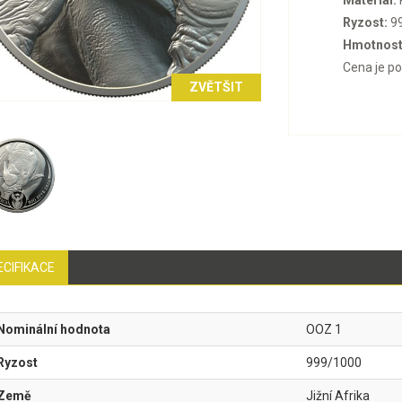
Materiál:
Ryzost:
9
Hmotnost
Cena je p
ZVĚTŠIT
ECIFIKACE
Nominální hodnota
OOZ 1
Ryzost
999/1000
Země
Jižní Afrika