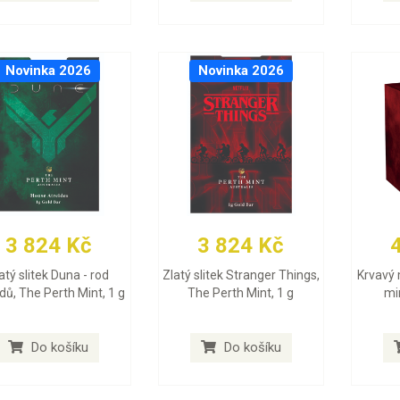
Novinka 2026
Novinka 2026
3 824 Kč
3 824 Kč
atý slitek Duna - rod
Zlatý slitek Stranger Things,
Krvavý 
dů, The Perth Mint, 1 g
The Perth Mint, 1 g
min
Do košíku
Do košíku