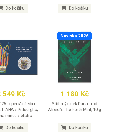
Do košíku
Do košíku
Novinka 2026
2 549 Kč
1 180 Kč
026 - speciální edice
Stříbrný slitek Duna - rod
trh ANA v Pittsurghu,
Atreidů, The Perth Mint, 10 g
rná mince v blistru
Do košíku
Do košíku