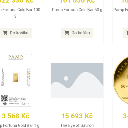
322 336 Kč
161 656 Kč
1
 Fortuna Gold Bar 100
Pamp Fortuna Gold Bar 50 g
Pamp Fo
g
Do košíku
Do košíku
3 568 Kč
15 693 Kč
3
 Fortuna Gold Bar 1 g
The Eye of Sauron