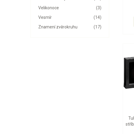
Velikonoce
(3)
Vesmír
(14)
Znamení zvěrokruhu
(17)
Tu
stří