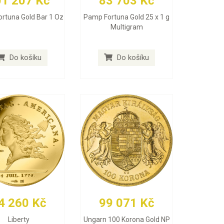
01 207 Kč
83 703 Kč
rtuna Gold Bar 1 Oz
Pamp Fortuna Gold 25 x 1 g
Multigram
Do košíku
Do košíku
4 260 Kč
99 071 Kč
Liberty
Ungarn 100 Korona Gold NP