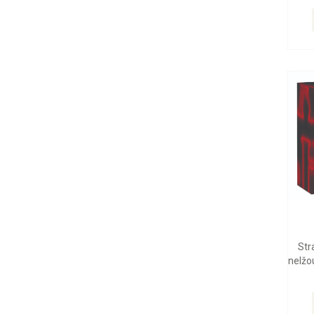
Str
nelžou