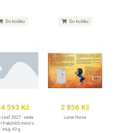
Do košíku
Do košíku
84 593 Kč
2 856 Kč
 Leaf 2027 - sada
Lunar Horse
h frakčních mincí v
etuji, 43 g