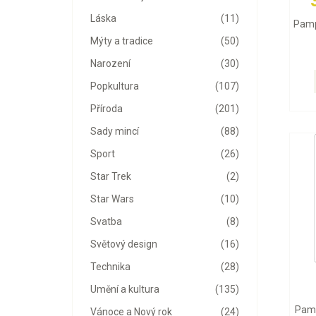
Láska
(11)
Pamp
Mýty a tradice
(50)
Narození
(30)
Popkultura
(107)
Příroda
(201)
Sady mincí
(88)
Sport
(26)
Star Trek
(2)
Star Wars
(10)
Svatba
(8)
Světový design
(16)
Technika
(28)
Umění a kultura
(135)
Pamp
Vánoce a Nový rok
(24)