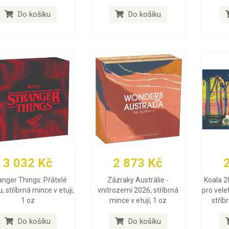
Do košíku
Do košíku
3 032 Kč
2 873 Kč
anger Things: Přátelé
Zázraky Austrálie -
Koala 2
, stříbrná mince v etuji,
vnitrozemí 2026, stříbrná
pro vele
1 oz
mince v etuji, 1 oz
stříb
Do košíku
Do košíku