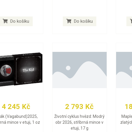
Do košíku
Do košíku
4 245 Kč
2 793 Kč
1
lák (Vagabund)2025,
Životní cyklus hvězd: Modrý
Maple
brná mince v etuji, 1 oz
obr 2026, stříbrná mince v
zlatýc
etuji, 17 g