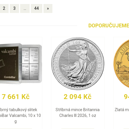
2
3
...
44
»
DOPORUČUJEM
3 423 Kč
30 483 Kč
93
á mince Britannia
Zlatý slitek Valcambi 10 g
Zlatá m
les III 2026, 1 oz
2