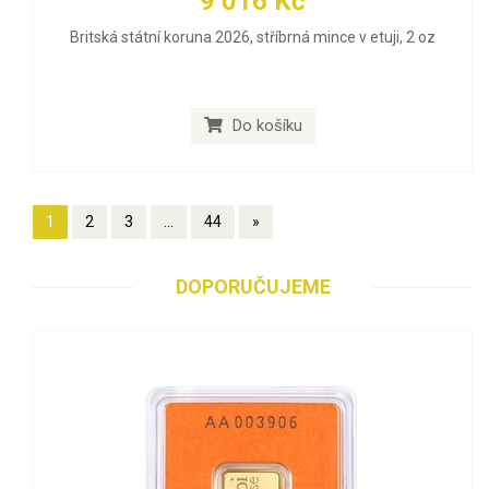
9 016 Kč
Britská státní koruna 2026, stříbrná mince v etuji, 2 oz
Do košíku
1
2
3
...
44
»
DOPORUČUJEME