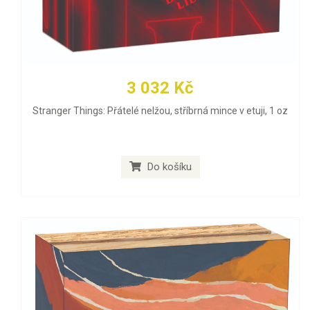
3 032 Kč
Stranger Things: Přátelé nelžou, stříbrná mince v etuji, 1 oz
Do košíku