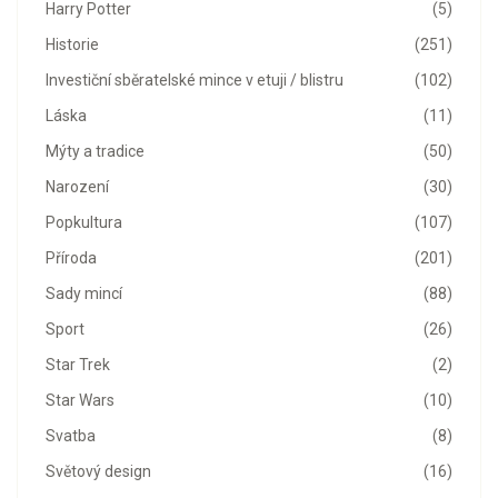
Harry Potter
(5)
Historie
(251)
Investiční sběratelské mince v etuji / blistru
(102)
Láska
(11)
Mýty a tradice
(50)
Narození
(30)
Popkultura
(107)
Příroda
(201)
Sady mincí
(88)
Sport
(26)
Star Trek
(2)
Star Wars
(10)
Svatba
(8)
Světový design
(16)