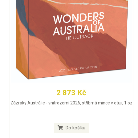
2 873 Kč
Zázraky Austrálie - vnitrozemí 2026, stříbrná mince v etuji, 1 oz
Do košíku