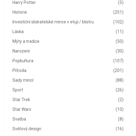
Harry Potter
(5)
Historie
(251)
Investiční sběratelské mince v etuji / blistru
(102)
Láska
(11)
Mýty a tradice
(50)
Narození
(30)
Popkultura
(107)
Příroda
(201)
Sady mincí
(88)
Sport
(26)
Star Trek
(2)
Star Wars
(10)
Svatba
(8)
Světový design
(16)