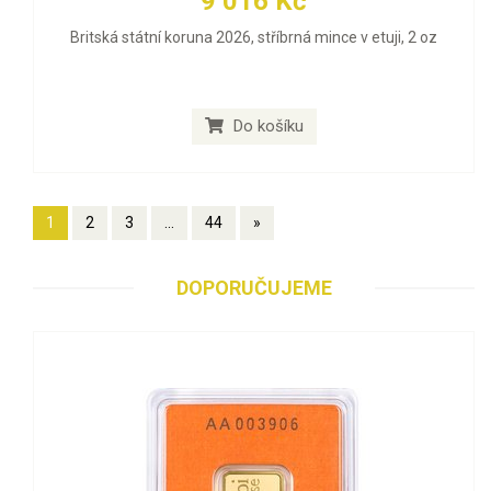
9 016 Kč
Britská státní koruna 2026, stříbrná mince v etuji, 2 oz
Do košíku
1
2
3
...
44
»
DOPORUČUJEME