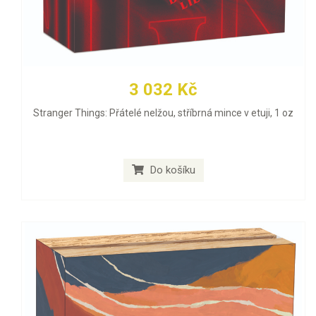
3 032 Kč
Stranger Things: Přátelé nelžou, stříbrná mince v etuji, 1 oz
Do košíku