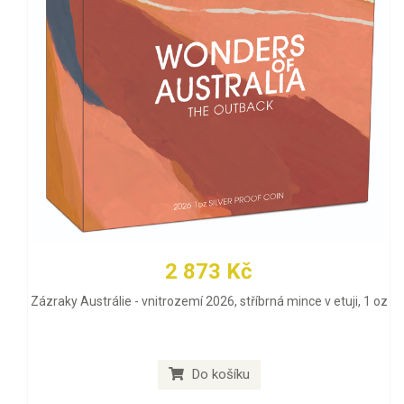
2 873 Kč
Zázraky Austrálie - vnitrozemí 2026, stříbrná mince v etuji, 1 oz
Do košíku