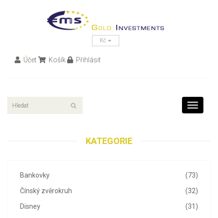
Kč
Účet
Košík
Přihlásit
Toggle
navigati
KATEGORIE
Bankovky
(73)
Čínský zvěrokruh
(32)
Disney
(31)