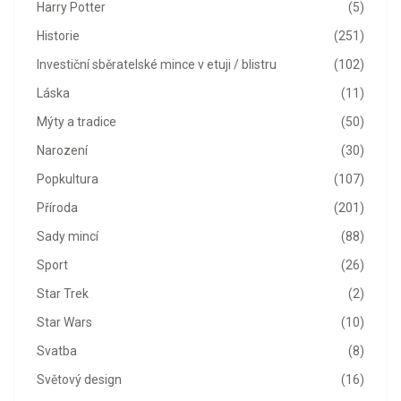
Harry Potter
(5)
Historie
(251)
Investiční sběratelské mince v etuji / blistru
(102)
Láska
(11)
Mýty a tradice
(50)
Narození
(30)
Popkultura
(107)
Příroda
(201)
Sady mincí
(88)
Sport
(26)
Star Trek
(2)
Star Wars
(10)
Svatba
(8)
Světový design
(16)