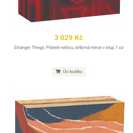
3 029 Kč
Stranger Things: Přátelé nelžou, stříbrná mince v etuji, 1 oz
Do košíku