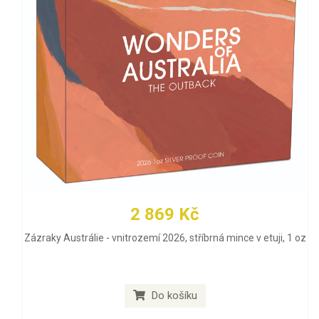
2 869 Kč
Zázraky Austrálie - vnitrozemí 2026, stříbrná mince v etuji, 1 oz
Do košíku