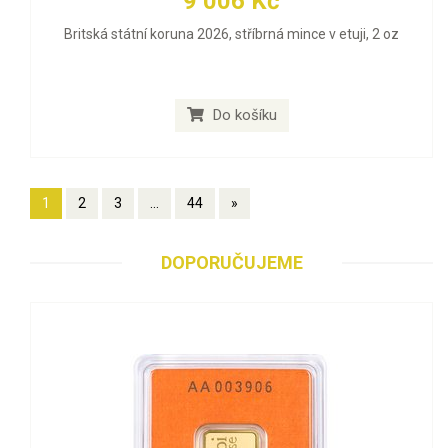
9 006 Kč
Britská státní koruna 2026, stříbrná mince v etuji, 2 oz
Do košíku
1
2
3
...
44
»
DOPORUČUJEME