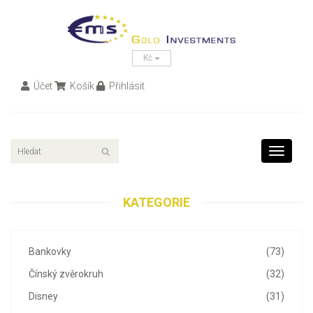
Kč
Účet
Košík
Přihlásit
Toggle
navigati
KATEGORIE
Bankovky
(73)
Čínský zvěrokruh
(32)
Disney
(31)