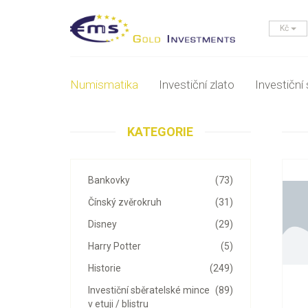
Kč
Numismatika
Investiční zlato
Investiční 
KATEGORIE
Bankovky
(73)
Čínský zvěrokruh
(31)
Disney
(29)
Harry Potter
(5)
Historie
(249)
Investiční sběratelské mince
(89)
v etuji / blistru