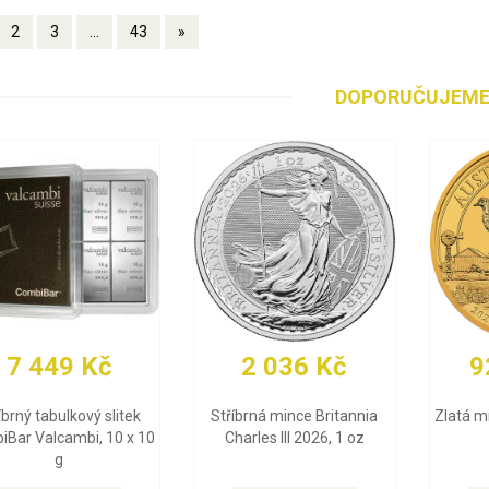
2
3
...
43
»
DOPORUČUJEM
608 Kč
29 891 Kč
91 20
ce Britannia
Zlatý slitek Valcambi 10 g
Zlatá mince 
II 2026, 1 oz
2026, 