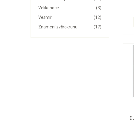
Velikonoce
(3)
Vesmír
(12)
Znamení zvěrokruhu
(17)
Du