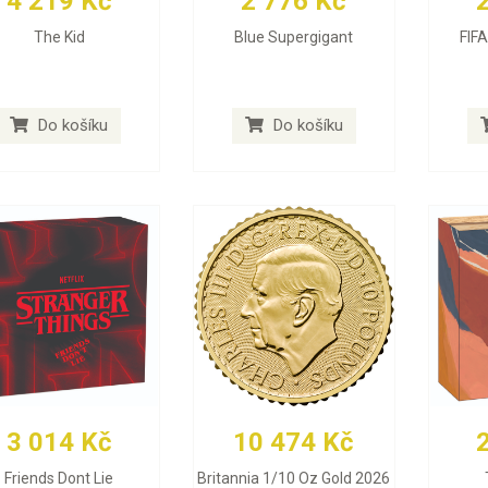
4 219 Kč
2 776 Kč
The Kid
Blue Supergigant
FIF
Do košíku
Do košíku
3 014 Kč
10 474 Kč
Friends Dont Lie
Britannia 1/10 Oz Gold 2026