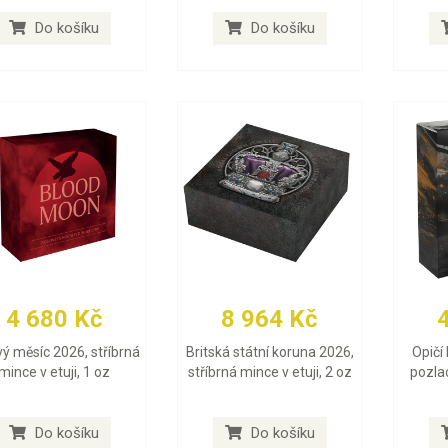
Do košíku
Do košíku
4 680 Kč
8 964 Kč
vý měsíc 2026, stříbrná
Britská státní koruna 2026,
Opičí 
mince v etuji, 1 oz
stříbrná mince v etuji, 2 oz
pozlac
Do košíku
Do košíku