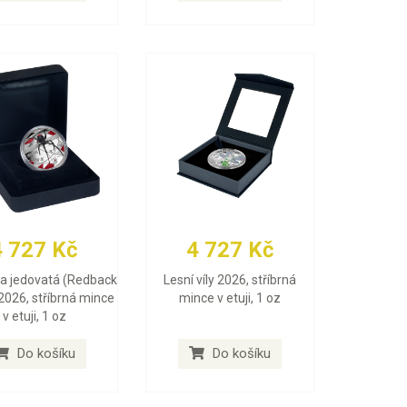
4 727 Kč
4 727 Kč
a jedovatá (Redback
Lesní víly 2026, stříbrná
2026, stříbrná mince
mince v etuji, 1 oz
v etuji, 1 oz
Do košíku
Do košíku