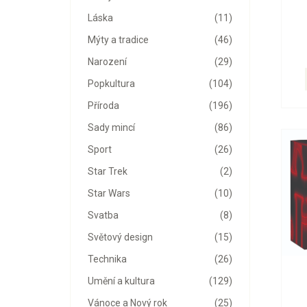
Láska
(11)
Mýty a tradice
(46)
Narození
(29)
Popkultura
(104)
Příroda
(196)
Sady mincí
(86)
Sport
(26)
Star Trek
(2)
Star Wars
(10)
Svatba
(8)
Světový design
(15)
Technika
(26)
Umění a kultura
(129)
Vánoce a Nový rok
(25)