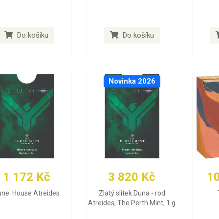
Do košíku
Do košíku
Novinka 2026
1 172 Kč
3 820 Kč
1
ne: House Atreides
Zlatý slitek Duna - rod
Atreides, The Perth Mint, 1 g