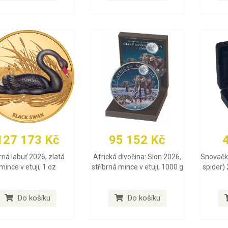
127 173 Kč
95 152 Kč
rná labuť 2026, zlatá
Africká divočina: Slon 2026,
Snovačk
mince v etuji, 1 oz
stříbrná mince v etuji, 1000 g
spider) 
Do košíku
Do košíku