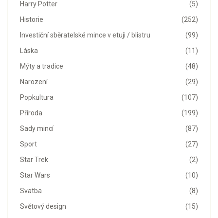
Harry Potter
(5)
Historie
(252)
Investiční sběratelské mince v etuji / blistru
(99)
Láska
(11)
Mýty a tradice
(48)
Narození
(29)
Popkultura
(107)
Příroda
(199)
Sady mincí
(87)
Sport
(27)
Star Trek
(2)
Star Wars
(10)
Svatba
(8)
Světový design
(15)