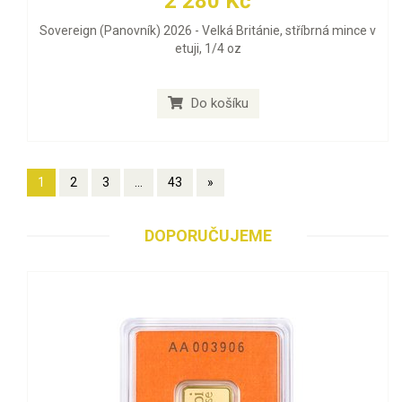
2 280 Kč
Sovereign (Panovník) 2026 - Velká Británie, stříbrná mince v
etuji, 1/4 oz
Do košíku
1
2
3
...
43
»
DOPORUČUJEME