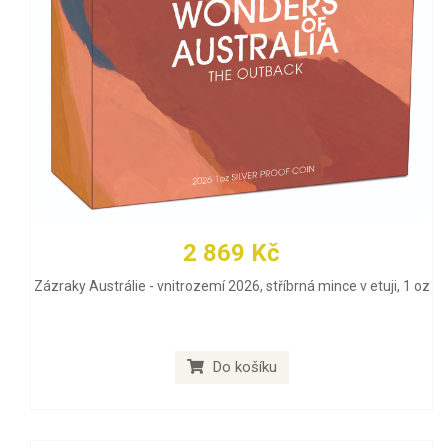
2 869 Kč
Zázraky Austrálie - vnitrozemí 2026, stříbrná mince v etuji, 1 oz
Do košíku