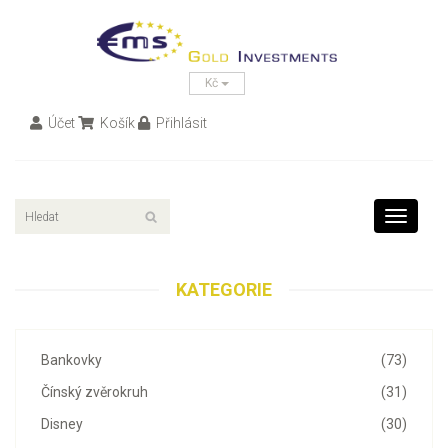
Kč
Účet
Košík
Přihlásit
Toggle
navigati
KATEGORIE
Bankovky
(73)
Čínský zvěrokruh
(31)
Disney
(30)