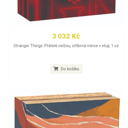
3 032 Kč
Stranger Things: Přátelé nelžou, stříbrná mince v etuji, 1 oz
Do košíku