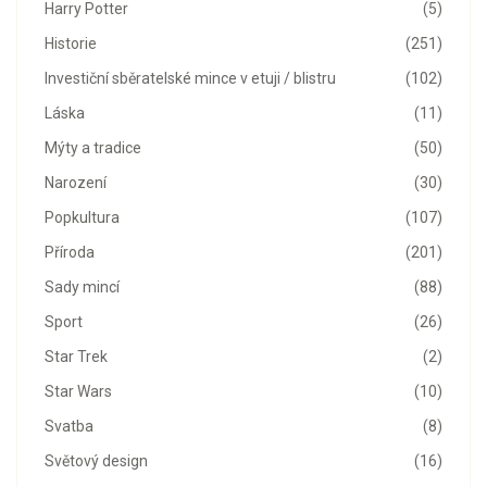
Harry Potter
(5)
Historie
(251)
Investiční sběratelské mince v etuji / blistru
(102)
Láska
(11)
Mýty a tradice
(50)
Narození
(30)
Popkultura
(107)
Příroda
(201)
Sady mincí
(88)
Sport
(26)
Star Trek
(2)
Star Wars
(10)
Svatba
(8)
Světový design
(16)