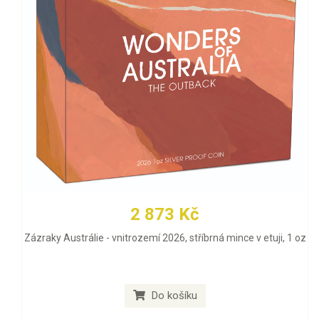
2 873 Kč
Zázraky Austrálie - vnitrozemí 2026, stříbrná mince v etuji, 1 oz
Do košíku