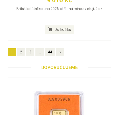
9 016 Kč
Britská státní koruna 2026, stříbrná mince v etuji, 2 oz
Do košíku
1
2
3
...
44
»
DOPORUČUJEME