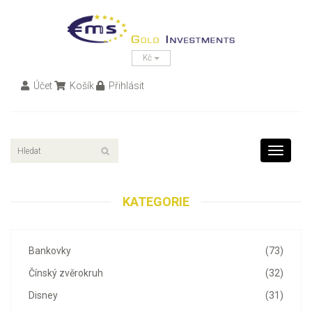
Kč
Účet
Košík
Přihlásit
Toggle
navigati
KATEGORIE
Bankovky
(73)
Čínský zvěrokruh
(32)
Disney
(31)