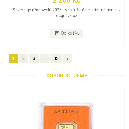
2 280 Kč
Sovereign (Panovník) 2026 - Velká Británie, stříbrná mince v
etuji, 1/4 oz
Do košíku
1
2
3
...
43
»
DOPORUČUJEME