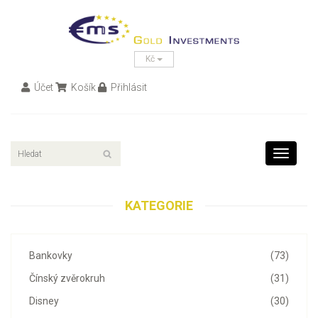
Kč
Účet
Košík
Přihlásit
Toggle
navigati
KATEGORIE
Bankovky
(73)
Čínský zvěrokruh
(31)
Disney
(30)