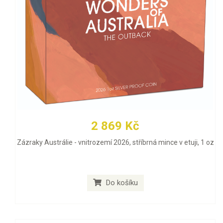
2 869 Kč
Zázraky Austrálie - vnitrozemí 2026, stříbrná mince v etuji, 1 oz
Do košíku