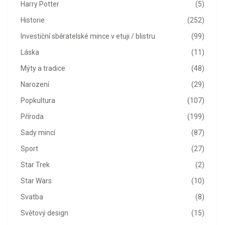
Harry Potter
(5)
Historie
(252)
Investiční sběratelské mince v etuji / blistru
(99)
Láska
(11)
Mýty a tradice
(48)
Narození
(29)
Popkultura
(107)
Příroda
(199)
Sady mincí
(87)
Sport
(27)
Star Trek
(2)
Star Wars
(10)
Svatba
(8)
Světový design
(15)