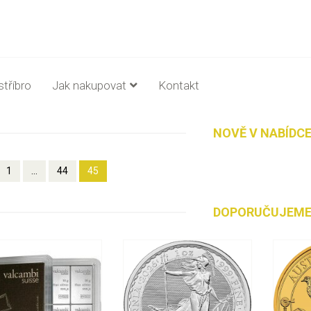
stříbro
Jak nakupovat
Kontakt
NOVĚ V NABÍDC
1
...
44
45
DOPORUČUJEM