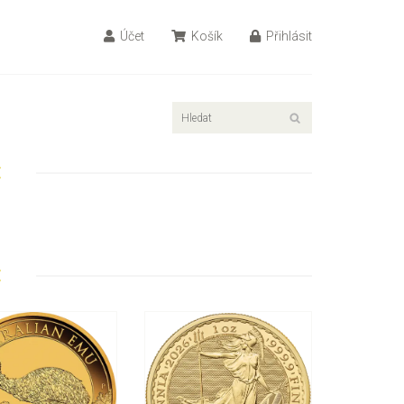
Účet
Košík
Přihlásit
E
E