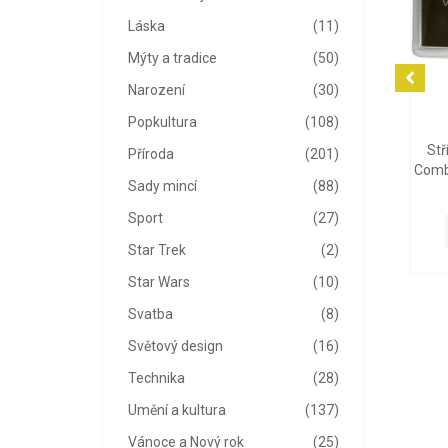
Láska
(11)
Mýty a tradice
(50)
Narození
(30)
Popkultura
(108)
Stř
Příroda
(201)
Comb
Sady mincí
(88)
Sport
(27)
Star Trek
(2)
Star Wars
(10)
Svatba
(8)
Světový design
(16)
Technika
(28)
Umění a kultura
(137)
Vánoce a Nový rok
(25)