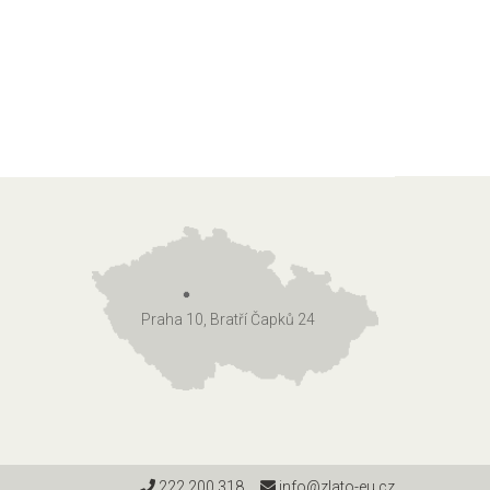
Praha 10, Bratří Čapků 24
222 200 318
info@zlato-eu.cz