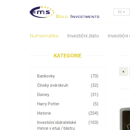
Kč
Numismatika
Investiční zlato
Investiční 
KATEGORIE
«
Bankovky
(73)
Čínský zvěrokruh
(32)
Disney
(31)
Harry Potter
(5)
Historie
(254)
Investiční sběratelské
(103)
mince v etuji / blistru