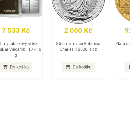
7 533 Kč
2 060 Kč
9
íbrný tabulkový slitek
Stříbrná mince Britannia
Zlatá m
iBar Valcambi, 10 x 10
Charles III 2026, 1 oz
g
Do košíku
Do košíku