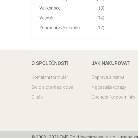
Velikonoce
(3)
Vesmír
(14)
Znamení zvěrokruhu
(17)
O SPOLEČNOSTI
JAK NAKUPOVAT
Kontaktní formulář
Doprava a platba
Sídlo a otevírací doba
Nejčastější dotazy
O nás
Obchodníky podmínky
© 2008 - 2026 EMS Gold Investments, s. r. o.
mapa st