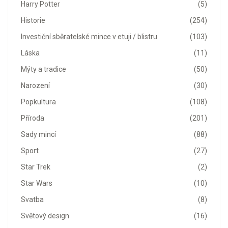
Harry Potter
(5)
Historie
(254)
Investiční sběratelské mince v etuji / blistru
(103)
Láska
(11)
Mýty a tradice
(50)
Narození
(30)
Popkultura
(108)
Příroda
(201)
Sady mincí
(88)
Sport
(27)
Star Trek
(2)
Star Wars
(10)
Svatba
(8)
Světový design
(16)