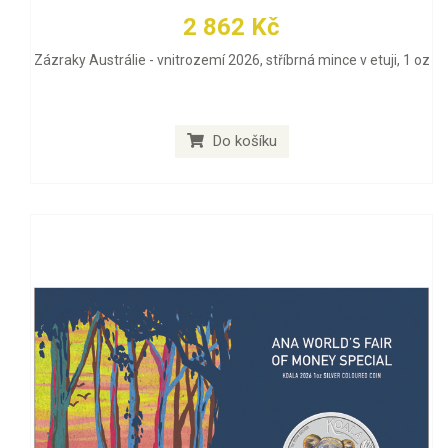
2 862 Kč
Zázraky Austrálie - vnitrozemí 2026, stříbrná mince v etuji, 1 oz
Do košíku