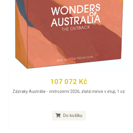
107 072 Kč
Zázraky Austrálie - vnitrozemí 2026, zlatá mince v etuji, 1 oz
Do košíku