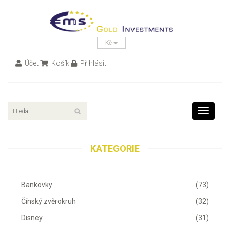
Kč
Účet
Košík
Přihlásit
Toggle
navigati
KATEGORIE
Bankovky
(73)
Čínský zvěrokruh
(32)
Disney
(31)