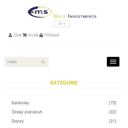
Kč
Účet
Košík
Přihlásit
Toggle
navigati
KATEGORIE
Bankovky
(73)
Čínský zvěrokruh
(32)
Disney
(31)