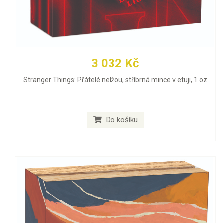
3 032 Kč
Stranger Things: Přátelé nelžou, stříbrná mince v etuji, 1 oz
Do košíku