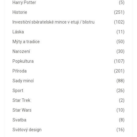
Harry Potter
(5)
Historie
(251)
Investiční sběratelské mince v etuji / blistru
(102)
Láska
(11)
Mýty a tradice
(50)
Narození
(30)
Popkultura
(107)
Příroda
(201)
Sady mincí
(88)
Sport
(26)
Star Trek
(2)
Star Wars
(10)
Svatba
(8)
Světový design
(16)