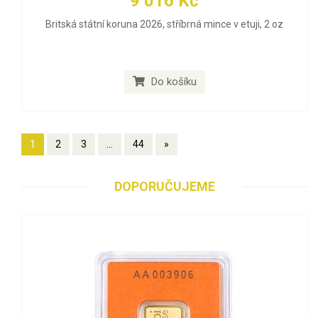
9 016 Kč
Britská státní koruna 2026, stříbrná mince v etuji, 2 oz
Do košíku
1
2
3
...
44
»
DOPORUČUJEME