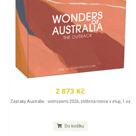
2 873 Kč
Zázraky Austrálie - vnitrozemí 2026, stříbrná mince v etuji, 1 oz
Do košíku