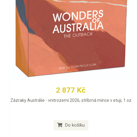
2 877 Kč
Zázraky Austrálie - vnitrozemí 2026, stříbrná mince v etuji, 1 oz
Do košíku