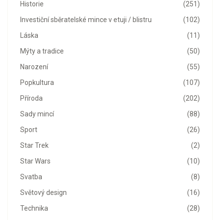
Historie
(251)
Investiční sběratelské mince v etuji / blistru
(102)
Láska
(11)
Mýty a tradice
(50)
Narození
(55)
Popkultura
(107)
Příroda
(202)
Sady mincí
(88)
Sport
(26)
Star Trek
(2)
Star Wars
(10)
Svatba
(8)
Světový design
(16)
Technika
(28)