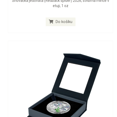
Snovačka jedovatá (Redback spider) 2026, stříbrná mince v
etuji, 1 oz
Do košíku