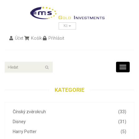
Kč
Účet
Košík
Přihlásit
Toggle
navigati
KATEGORIE
Čínský zvěrokruh
(33)
Disney
(31)
Harry Potter
(5)