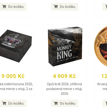
Do košíku
Do košíku
9 005 Kč
4 909 Kč
1
ská státní koruna 2026,
Opičí král 2026, stříbrná
Krvavý
brná mince v etuji, 2 oz
pozlacená mince v etuji,
min
2026
Do košíku
Do košíku