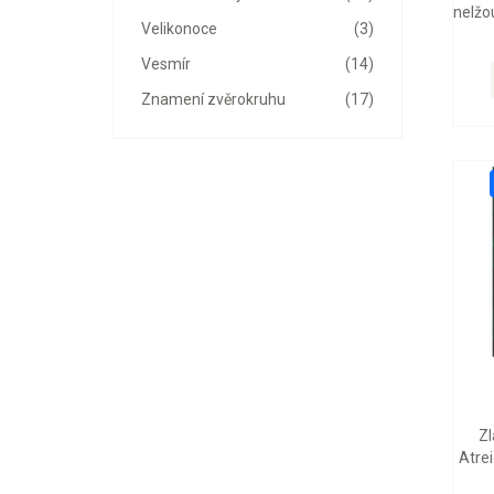
nelžou
Velikonoce
(3)
Vesmír
(14)
Znamení zvěrokruhu
(17)
Zl
Atrei