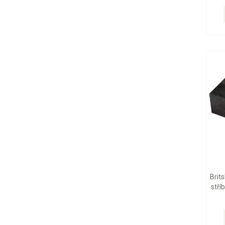
Brit
stří