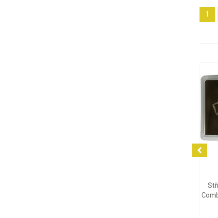
1
2 038 Kč
92 742 Kč
Stříbrná mince Britannia
Zlatá mince Emu 2026, 1 oz
Charles III 2026, 1 oz