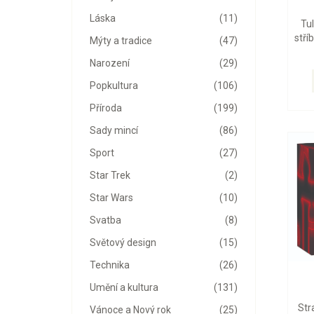
Láska
(11)
Tu
stří
Mýty a tradice
(47)
Narození
(29)
Popkultura
(106)
Příroda
(199)
Sady mincí
(86)
Sport
(27)
Star Trek
(2)
Star Wars
(10)
Svatba
(8)
Světový design
(15)
Technika
(26)
Umění a kultura
(131)
Str
Vánoce a Nový rok
(25)