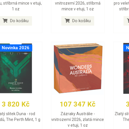
, stříbrná mince v etuji,
vnitrozemí 2026, stříbrná
pro vele
1 oz
mince v etuji, 1 oz
stříb
Do košíku
Do košíku
Novinka 2026
N
3 820 Kč
107 347 Kč
atý slitek Duna - rod
Zázraky Austrálie -
Zlatý sl
dů, The Perth Mint, 1 g
vnitrozemí 2026, zlatá mince
The
v etuji, 1 oz