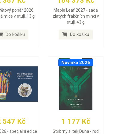
2 387 Kč
184 373 Kč
větový pohár 2026,
Maple Leaf 2027 - sada
ná mice v etuji, 13 g
zlatých frakčních mincí v
etuji, 43 g
Do košíku
Do košíku
Novinka 2026
2 547 Kč
1 177 Kč
026 - speciální edice
Stříbrný slitek Duna - rod