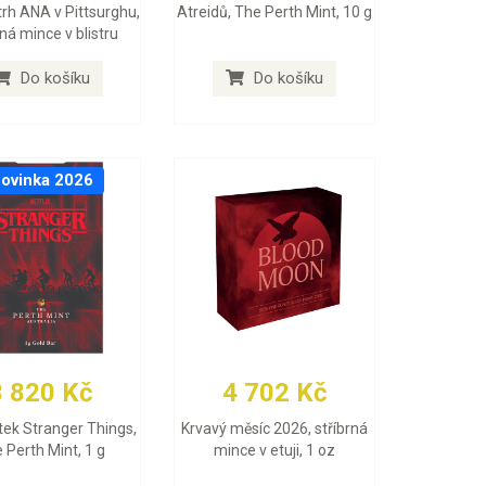
trh ANA v Pittsurghu,
Atreidů, The Perth Mint, 10 g
rná mince v blistru
Do košíku
Do košíku
ovinka 2026
3 820 Kč
4 702 Kč
itek Stranger Things,
Krvavý měsíc 2026, stříbrná
 Perth Mint, 1 g
mince v etuji, 1 oz