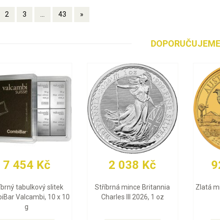
2
3
...
43
»
DOPORUČUJEM
91 969 Kč
30 009 Kč
Zlatá mince Britannia
Zlatý slitek Valcambi 10 g
Charles III 2026, 1 oz