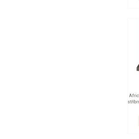
Afric
stříb