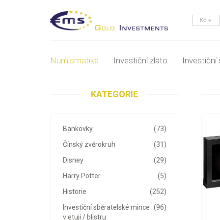
Kč
Numismatika
Investiční zlato
Investiční 
KATEGORIE
Bankovky
(73)
Čínský zvěrokruh
(31)
Disney
(29)
Harry Potter
(5)
Historie
(252)
Investiční sběratelské mince
(96)
v etuji / blistru