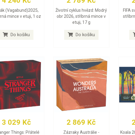
4 240 Kč
2 789 Kč
lák (Vagabund)2025,
Životní cyklus hvězd: Modrý
FIFA s
brná mince v etuji, 1 oz
obr 2026, stříbrná mince v
stříbr
etuji, 17 g
Do košíku
Do košíku
3 029 Kč
2 869 Kč
anger Things: Přátelé
Zázraky Austrálie -
Koala 2