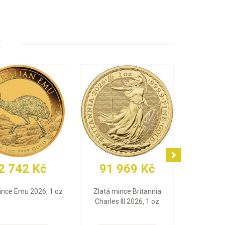
E
91 565 Kč
77 775 Kč
Zlatá mince Maple Leaf
Zlatý slitek PAMP Fortuna
2026, 1 oz
(Multigram), 25 x 1 g