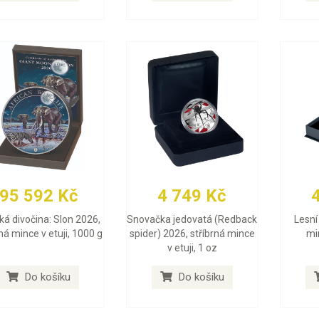
95 592 Kč
4 749 Kč
ká divočina: Slon 2026,
Snovačka jedovatá (Redback
Lesní 
rná mince v etuji, 1000 g
spider) 2026, stříbrná mince
min
v etuji, 1 oz
Do košíku
Do košíku