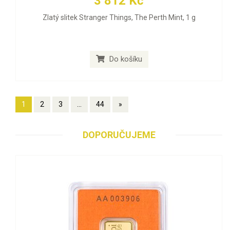
3 812 Kč
Zlatý slitek Stranger Things, The Perth Mint, 1 g
Do košíku
1
2
3
...
44
»
DOPORUČUJEME