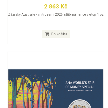
2 863 Kč
Zázraky Austrálie - vnitrozemí 2026, stříbrná mince v etuji, 1 oz
Do košíku