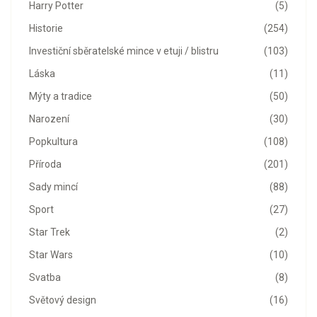
Harry Potter
(5)
Historie
(254)
Investiční sběratelské mince v etuji / blistru
(103)
Láska
(11)
Mýty a tradice
(50)
Narození
(30)
Popkultura
(108)
Příroda
(201)
Sady mincí
(88)
Sport
(27)
Star Trek
(2)
Star Wars
(10)
Svatba
(8)
Světový design
(16)