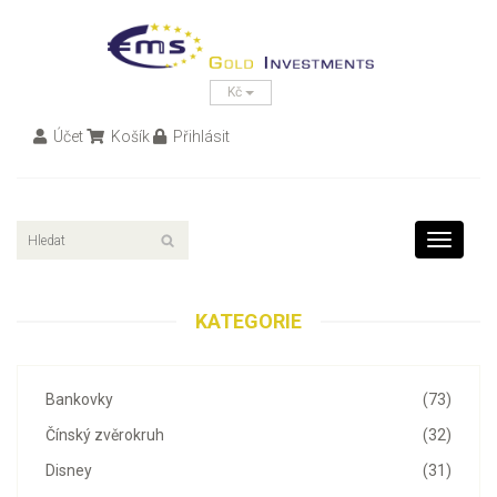
Kč
Účet
Košík
Přihlásit
Toggle
navigati
KATEGORIE
Bankovky
(73)
Čínský zvěrokruh
(32)
Disney
(31)