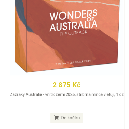
2 875 Kč
Zázraky Austrálie - vnitrozemí 2026, stříbrná mince v etuji, 1 oz
Do košíku