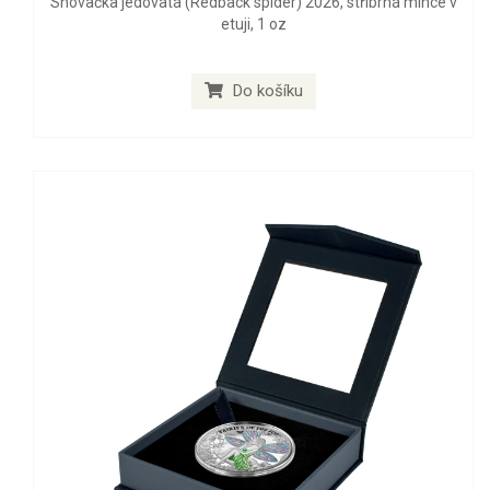
Snovačka jedovatá (Redback spider) 2026, stříbrná mince v
etuji, 1 oz
Do košíku