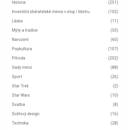
Historie
(251)
Investiční sběratelské mince v etuji / blistru
(102)
Láska
(11)
Mýty a tradice
(50)
Narození
(60)
Popkultura
(107)
Příroda
(202)
Sady mincí
(88)
Sport
(26)
Star Trek
(2)
Star Wars
(10)
Svatba
(8)
Světový design
(16)
Technika
(28)