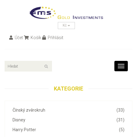
Kč
Účet
Košík
Přihlásit
Toggle
navigati
KATEGORIE
Čínský zvěrokruh
(33)
Disney
(31)
Harry Potter
(5)