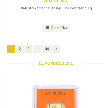
3 811 Kč
Zlatý slitek Stranger Things, The Perth Mint, 1 g
Do košíku
1
2
3
...
44
»
DOPORUČUJEME