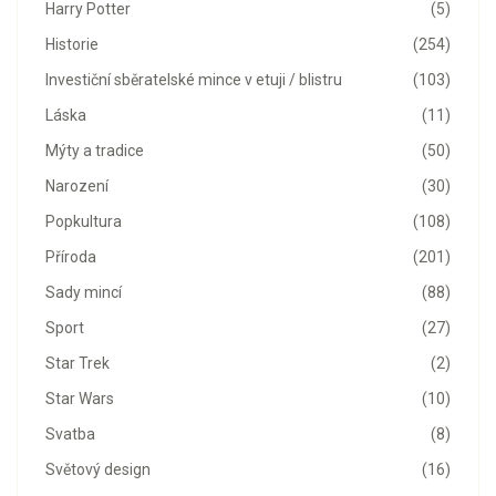
Harry Potter
(5)
Historie
(254)
Investiční sběratelské mince v etuji / blistru
(103)
Láska
(11)
Mýty a tradice
(50)
Narození
(30)
Popkultura
(108)
Příroda
(201)
Sady mincí
(88)
Sport
(27)
Star Trek
(2)
Star Wars
(10)
Svatba
(8)
Světový design
(16)