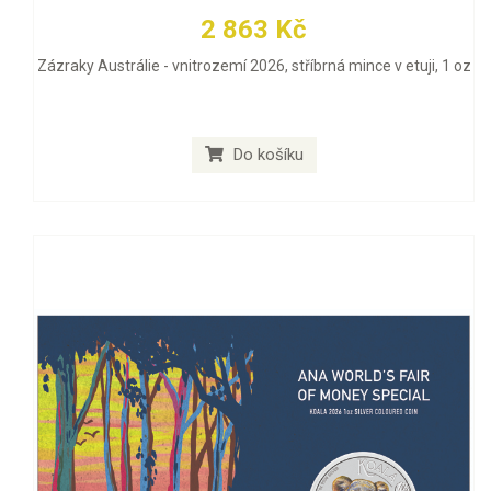
2 863 Kč
Zázraky Austrálie - vnitrozemí 2026, stříbrná mince v etuji, 1 oz
Do košíku