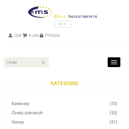
Kč
Účet
Košík
Přihlásit
Toggle
navigati
KATEGORIE
Bankovky
(73)
Čínský zvěrokruh
(32)
Disney
(31)