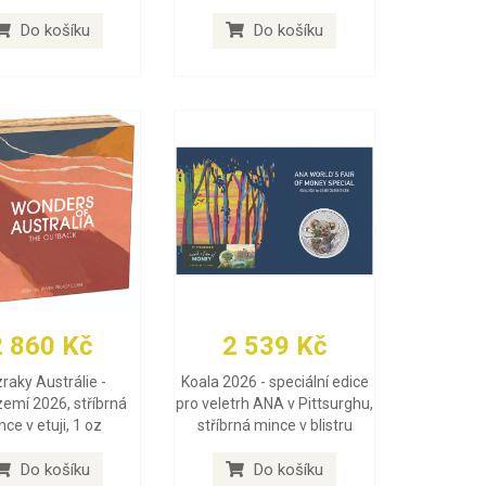
Do košíku
Do košíku
2 860 Kč
2 539 Kč
raky Austrálie -
Koala 2026 - speciální edice
zemí 2026, stříbrná
pro veletrh ANA v Pittsurghu,
ce v etuji, 1 oz
stříbrná mince v blistru
Do košíku
Do košíku