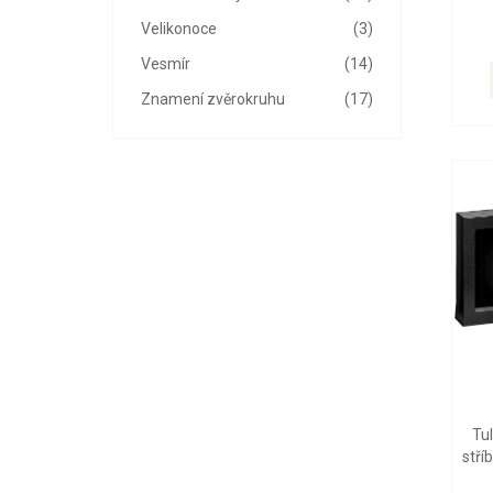
Velikonoce
(3)
Vesmír
(14)
Znamení zvěrokruhu
(17)
Tu
stří