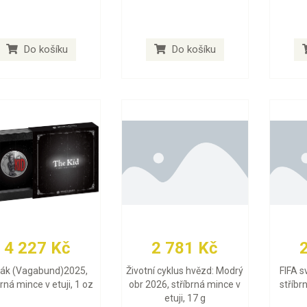
Do košíku
Do košíku
4 227 Kč
2 781 Kč
lák (Vagabund)2025,
Životní cyklus hvězd: Modrý
FIFA s
brná mince v etuji, 1 oz
obr 2026, stříbrná mince v
stříbr
etuji, 17 g