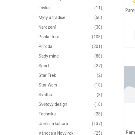
Láska
(11)
Pamp
Mýty a tradice
(50)
Narození
(30)
Popkultura
(108)
Příroda
(201)
Sady mincí
(88)
Sport
(27)
Star Trek
(2)
Star Wars
(10)
Svatba
(8)
Světový design
(16)
Technika
(28)
Umění a kultura
(137)
Pamp
Vánoce a Nový rok
(25)