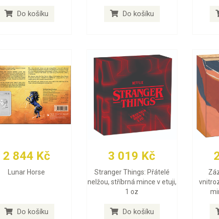
Do košíku
Do košíku
2 844 Kč
3 019 Kč
Lunar Horse
Stranger Things: Přátelé
Záz
nelžou, stříbrná mince v etuji,
vnitro
1 oz
min
Do košíku
Do košíku