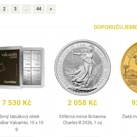
2
3
...
44
»
DOPORUČUJEM
92 096 Kč
30 050 Kč
Zlatá mince Britannia
Zlatý slitek Valcambi 10 g
Charles III 2026, 1 oz