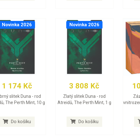
Novinka 2026
Novinka 2026
1 174 Kč
3 808 Kč
1
íbrný slitek Duna - rod
Zlatý slitek Duna - rod
Záz
dů, The Perth Mint, 10 g
Atreidů, The Perth Mint, 1 g
vnitroze
Do košíku
Do košíku