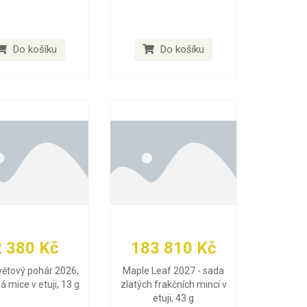
Do košíku
Do košíku
2 380 Kč
183 810 Kč
větový pohár 2026,
Maple Leaf 2027 - sada
ná mice v etuji, 13 g
zlatých frakčních mincí v
etuji, 43 g