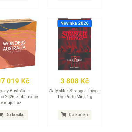
Novinka 2026
07 019 Kč
3 808 Kč
raky Austrálie -
Zlatý slitek Stranger Things,
mí 2026, zlatá mince
The Perth Mint, 1 g
v etuji, 1 oz
Do košíku
Do košíku