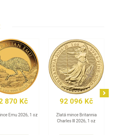
E
91 691 Kč
77 882 Kč
Zlatá mince Maple Leaf
Zlatý slitek PAMP Fortuna
2026, 1 oz
(Multigram), 25 x 1 g