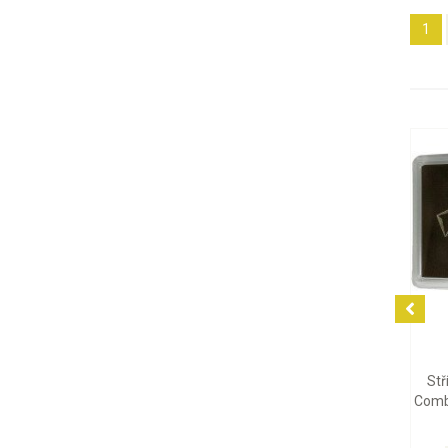
1
2 058 Kč
92 870 Kč
Stříbrná mince Britannia
Zlatá mince Emu 2026, 1 oz
Charles III 2026, 1 oz