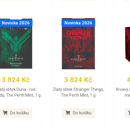
Novinka 2026
Novinka 2026
3 824 Kč
3 824 Kč
atý slitek Duna - rod
Zlatý slitek Stranger Things,
Krvavý 
dů, The Perth Mint, 1 g
The Perth Mint, 1 g
min
Do košíku
Do košíku