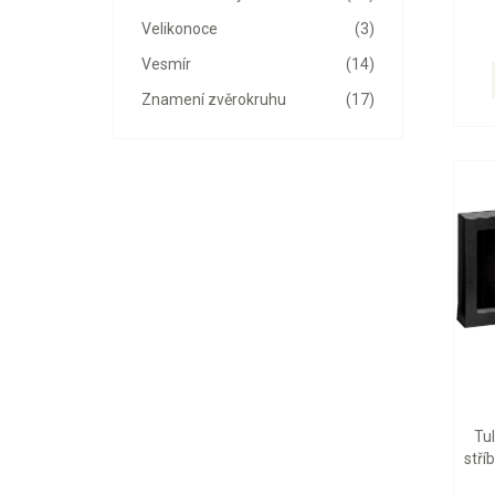
Velikonoce
(3)
Vesmír
(14)
Znamení zvěrokruhu
(17)
Tu
stří