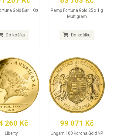
01 207 Kč
83 703 Kč
rtuna Gold Bar 1 Oz
Pamp Fortuna Gold 25 x 1 g
Multigram
Do košíku
Do košíku
4 260 Kč
99 071 Kč
Liberty
Ungarn 100 Korona Gold NP