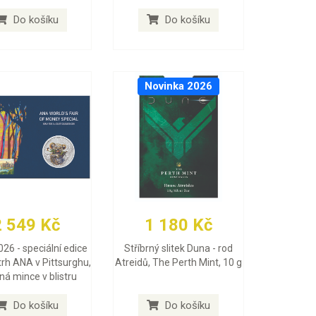
Do košíku
Do košíku
Novinka 2026
2 549 Kč
1 180 Kč
026 - speciální edice
Stříbrný slitek Duna - rod
trh ANA v Pittsurghu,
Atreidů, The Perth Mint, 10 g
rná mince v blistru
Do košíku
Do košíku