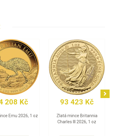
E
93 012 Kč
79 004 Kč
Zlatá mince Maple Leaf
Zlatý slitek PAMP Fortuna
2026, 1 oz
(Multigram), 25 x 1 g