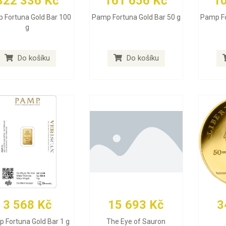
322 336 Kč
161 656 Kč
1
 Fortuna Gold Bar 100
Pamp Fortuna Gold Bar 50 g
Pamp Fo
g
Do košíku
Do košíku
3 568 Kč
15 693 Kč
3
 Fortuna Gold Bar 1 g
The Eye of Sauron