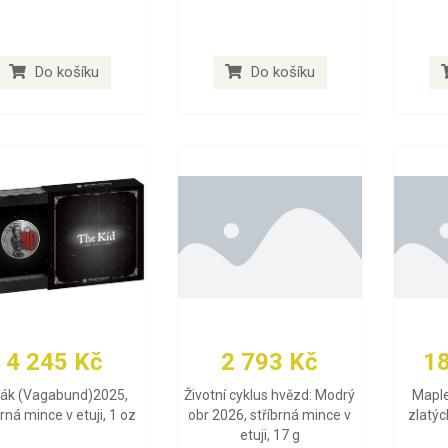
Do košíku
Do košíku
4 245 Kč
2 793 Kč
1
lák (Vagabund)2025,
Životní cyklus hvězd: Modrý
Maple
brná mince v etuji, 1 oz
obr 2026, stříbrná mince v
zlatýc
etuji, 17 g