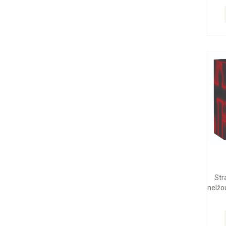
Str
nelžou