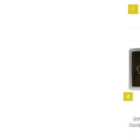
1
2 094 Kč
94 208 Kč
Stříbrná mince Britannia
Zlatá mince Emu 2026, 1 oz
Charles III 2026, 1 oz