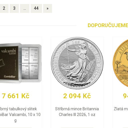
2
3
...
44
»
DOPORUČUJEM
93 423 Kč
30 483 Kč
Zlatá mince Britannia
Zlatý slitek Valcambi 10 g
Charles III 2026, 1 oz