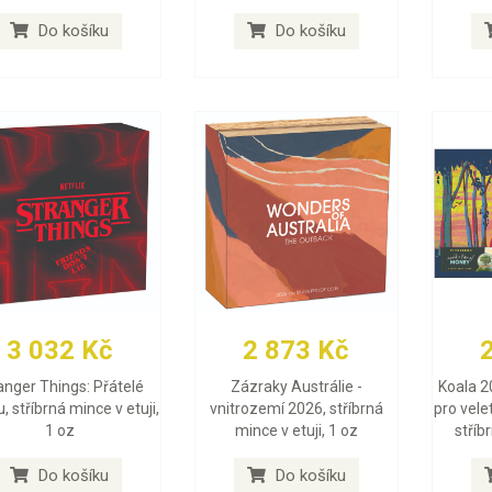
Do košíku
Do košíku
3 032 Kč
2 873 Kč
anger Things: Přátelé
Zázraky Austrálie -
Koala 2
, stříbrná mince v etuji,
vnitrozemí 2026, stříbrná
pro vele
1 oz
mince v etuji, 1 oz
stříb
Do košíku
Do košíku