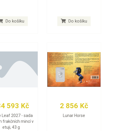
Do košíku
Do košíku
84 593 Kč
2 856 Kč
 Leaf 2027 - sada
Lunar Horse
h frakčních mincí v
etuji, 43 g