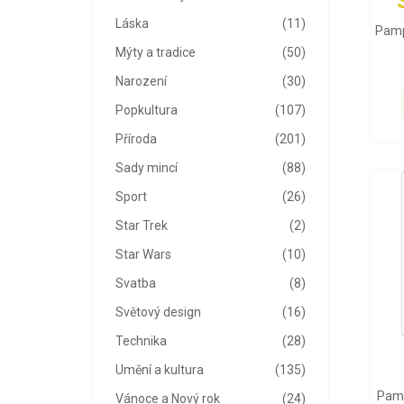
Láska
(11)
Pamp
Mýty a tradice
(50)
Narození
(30)
Popkultura
(107)
Příroda
(201)
Sady mincí
(88)
Sport
(26)
Star Trek
(2)
Star Wars
(10)
Svatba
(8)
Světový design
(16)
Technika
(28)
Umění a kultura
(135)
Pamp
Vánoce a Nový rok
(24)