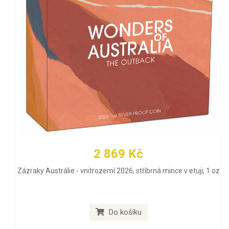
2 869 Kč
Zázraky Austrálie - vnitrozemí 2026, stříbrná mince v etuji, 1 oz
Do košíku