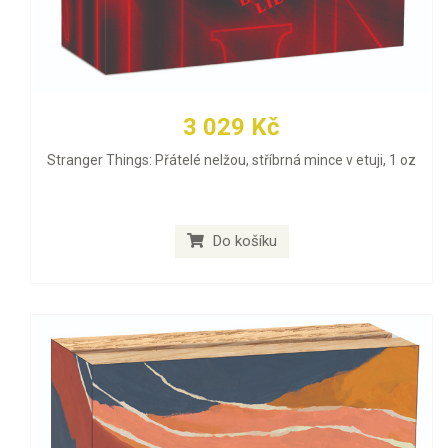
3 029 Kč
Stranger Things: Přátelé nelžou, stříbrná mince v etuji, 1 oz
Do košíku