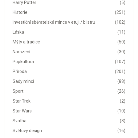
Harry Potter
(5)
Historie
(251)
Investiční sběratelské mince v etuji / blistru
(102)
Láska
(11)
Mýty a tradice
(50)
Narození
(30)
Popkultura
(107)
Příroda
(201)
Sady mincí
(88)
Sport
(26)
Star Trek
(2)
Star Wars
(10)
Svatba
(8)
Světový design
(16)