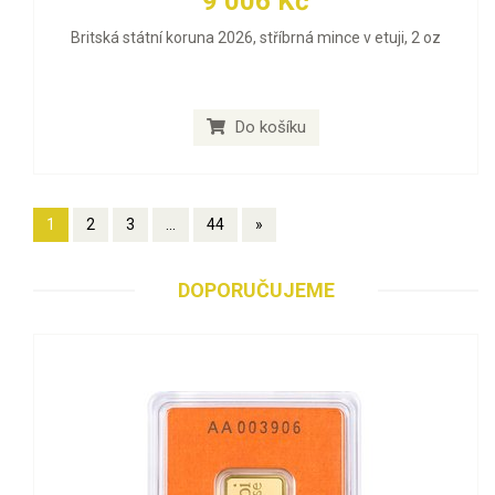
9 006 Kč
Britská státní koruna 2026, stříbrná mince v etuji, 2 oz
Do košíku
1
2
3
...
44
»
DOPORUČUJEME