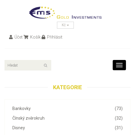
Kč
Účet
Košík
Přihlásit
Toggle
navigati
KATEGORIE
Bankovky
(73)
Čínský zvěrokruh
(32)
Disney
(31)