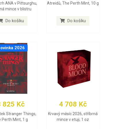
trh ANA v Pittsurghu,
Atreidů, The Perth Mint, 10 g
rná mince v blistru
Do košíku
Do košíku
ovinka 2026
3 825 Kč
4 708 Kč
itek Stranger Things,
Krvavý měsíc 2026, stříbrná
 Perth Mint, 1 g
mince v etuji, 1 oz