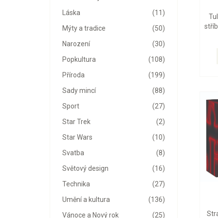
Láska
(11)
Tu
stří
Mýty a tradice
(50)
Narození
(30)
Popkultura
(108)
Příroda
(199)
Sady mincí
(88)
Sport
(27)
Star Trek
(2)
Star Wars
(10)
Svatba
(8)
Světový design
(16)
Technika
(27)
Umění a kultura
(136)
Str
Vánoce a Nový rok
(25)