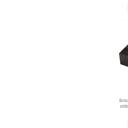
Brit
stří