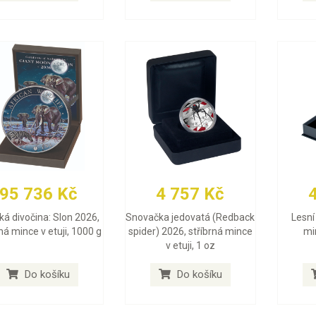
95 736 Kč
4 757 Kč
ká divočina: Slon 2026,
Snovačka jedovatá (Redback
Lesní 
rná mince v etuji, 1000 g
spider) 2026, stříbrná mince
min
v etuji, 1 oz
Do košíku
Do košíku