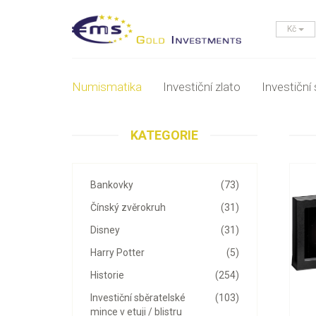
Kč
Numismatika
Investiční zlato
Investiční 
KATEGORIE
Bankovky
(73)
Čínský zvěrokruh
(31)
Disney
(31)
Harry Potter
(5)
Historie
(254)
Investiční sběratelské
(103)
mince v etuji / blistru