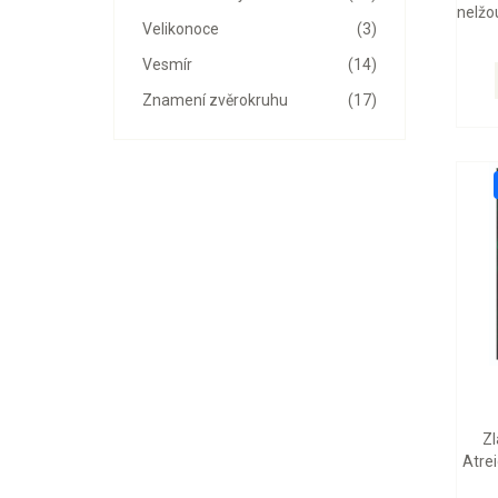
nelžou
Velikonoce
(3)
Vesmír
(14)
Znamení zvěrokruhu
(17)
Zl
Atrei