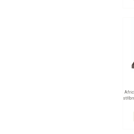
Afric
stříb