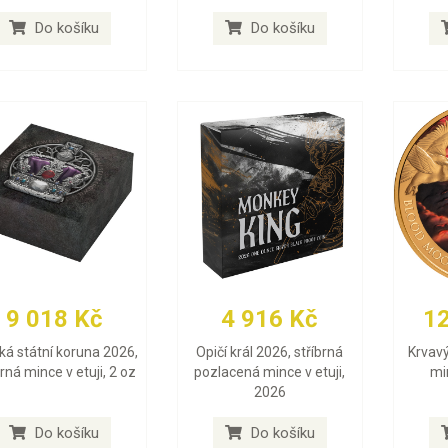
Do košíku
Do košíku
9 018 Kč
4 916 Kč
1
ská státní koruna 2026,
Opičí král 2026, stříbrná
Krvavý
brná mince v etuji, 2 oz
pozlacená mince v etuji,
min
2026
Do košíku
Do košíku