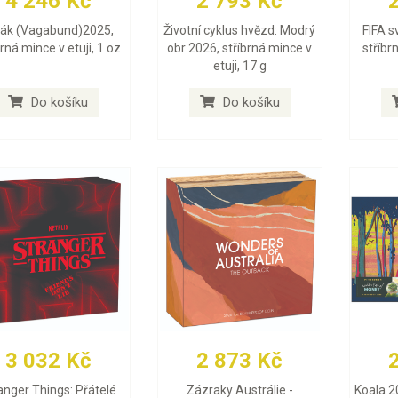
4 246 Kč
2 793 Kč
lák (Vagabund)2025,
Životní cyklus hvězd: Modrý
FIFA s
brná mince v etuji, 1 oz
obr 2026, stříbrná mince v
stříbr
etuji, 17 g
Do košíku
Do košíku
3 032 Kč
2 873 Kč
anger Things: Přátelé
Zázraky Austrálie -
Koala 2