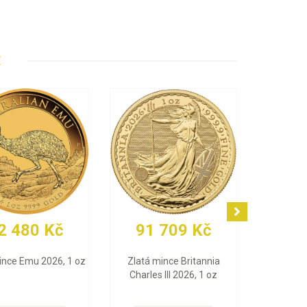
E
7 555 Kč
92 014 Kč
slitek PAMP Fortuna
Zlatá mince Vídeňští
tigram), 25 x 1 g
filharmonici 2026, 1 oz