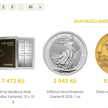
2
3
...
43
»
DOPORUČUJEM
29 924 Kč
91 306 Kč
7
tý slitek Valcambi 10 g
Zlatá mince Maple Leaf
Zlatý 
2026, 1 oz
(Mul