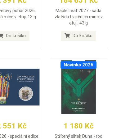
2 391 Kč
184 651 Kč
větový pohár 2026,
Maple Leaf 2027 - sada
ná mice v etuji, 13 g
zlatých frakčních mincí v
etuji, 43 g
Do košíku
Do košíku
Novinka 2026
2 551 Kč
1 180 Kč
026 - speciální edice
Stříbrný slitek Duna - rod