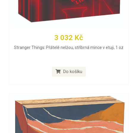
3 032 Kč
Stranger Things: Přátelé nelžou, stříbrná mince v etuji, 1 oz
Do košíku