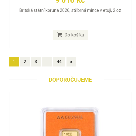
9 016 Kč
Britská státní koruna 2026, stříbrná mince v etuji, 2 oz
Do košíku
1
2
3
...
44
»
DOPORUČUJEME