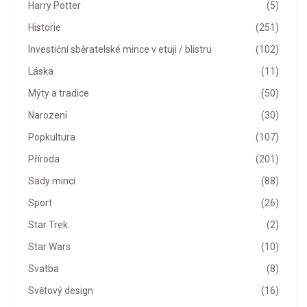
Harry Potter
(5)
Historie
(251)
Investiční sběratelské mince v etuji / blistru
(102)
Láska
(11)
Mýty a tradice
(50)
Narození
(30)
Popkultura
(107)
Příroda
(201)
Sady mincí
(88)
Sport
(26)
Star Trek
(2)
Star Wars
(10)
Svatba
(8)
Světový design
(16)