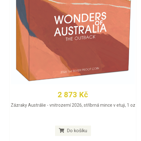
2 873 Kč
Zázraky Austrálie - vnitrozemí 2026, stříbrná mince v etuji, 1 oz
Do košíku