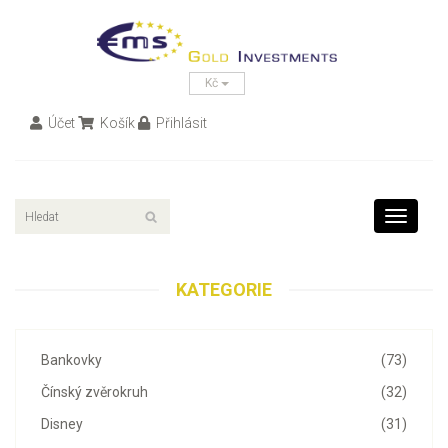
Kč
Účet
Košík
Přihlásit
Toggle
navigati
KATEGORIE
Bankovky
(73)
Čínský zvěrokruh
(32)
Disney
(31)