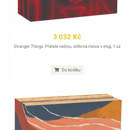
3 032 Kč
Stranger Things: Přátelé nelžou, stříbrná mince v etuji, 1 oz
Do košíku