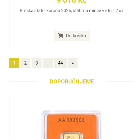
9 016 Kč
Britská státní koruna 2026, stříbrná mince v etuji, 2 oz
Do košíku
1
2
3
...
44
»
DOPORUČUJEME