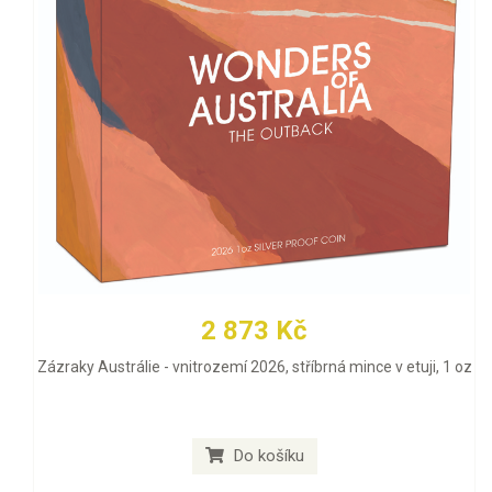
2 873 Kč
Zázraky Austrálie - vnitrozemí 2026, stříbrná mince v etuji, 1 oz
Do košíku