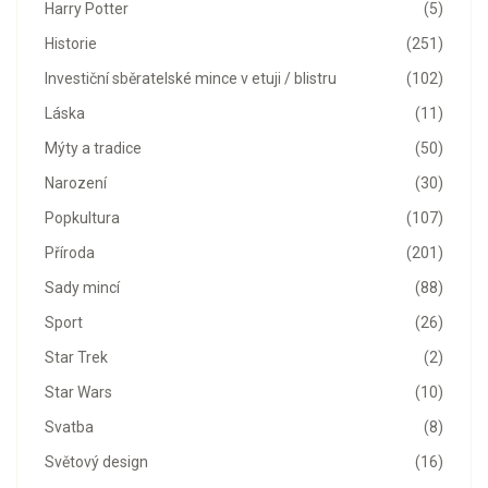
Harry Potter
(5)
Historie
(251)
Investiční sběratelské mince v etuji / blistru
(102)
Láska
(11)
Mýty a tradice
(50)
Narození
(30)
Popkultura
(107)
Příroda
(201)
Sady mincí
(88)
Sport
(26)
Star Trek
(2)
Star Wars
(10)
Svatba
(8)
Světový design
(16)