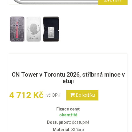
ZVĚTŠIT
CN Tower v Torontu 2026, stříbrná mince v
etuji
4 712 Kč
Do košíku
vč. DPH
Fixace ceny:
okamžitá
Dostupnost:
dostupné
Materiál:
Stříbro