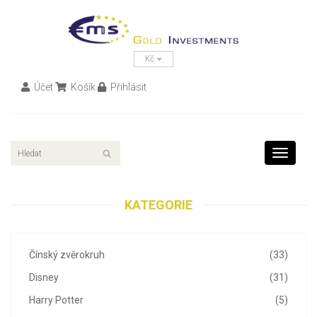
Kč
Účet
Košík
Přihlásit
Toggle
navigati
KATEGORIE
Čínský zvěrokruh
(33)
Disney
(31)
Harry Potter
(5)