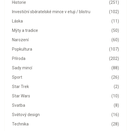
Historie
(251)
Investiční sběratelské mince v etuji / blistru
(102)
Láska
(11)
Mýty a tradice
(50)
Narození
(60)
Popkultura
(107)
Příroda
(202)
Sady mincí
(88)
Sport
(26)
Star Trek
(2)
Star Wars
(10)
Svatba
(8)
Světový design
(16)
Technika
(28)