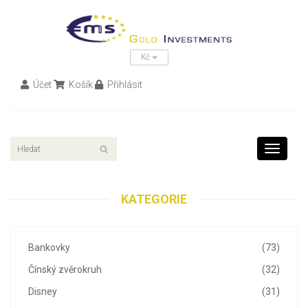
Kč
Účet
Košík
Přihlásit
Toggle
navigati
KATEGORIE
Bankovky
(73)
Čínský zvěrokruh
(32)
Disney
(31)