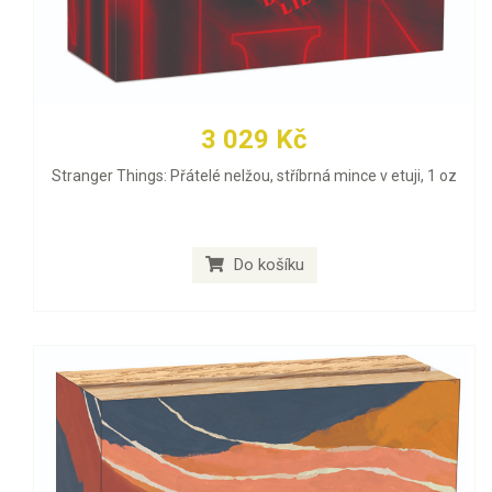
3 029 Kč
Stranger Things: Přátelé nelžou, stříbrná mince v etuji, 1 oz
Do košíku