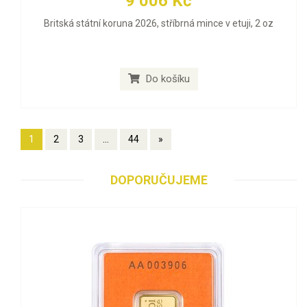
9 006 Kč
Britská státní koruna 2026, stříbrná mince v etuji, 2 oz
Do košíku
1
2
3
...
44
»
DOPORUČUJEME