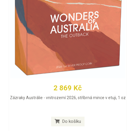
2 869 Kč
Zázraky Austrálie - vnitrozemí 2026, stříbrná mince v etuji, 1 oz
Do košíku