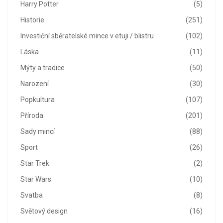
Harry Potter
(5)
Historie
(251)
Investiční sběratelské mince v etuji / blistru
(102)
Láska
(11)
Mýty a tradice
(50)
Narození
(30)
Popkultura
(107)
Příroda
(201)
Sady mincí
(88)
Sport
(26)
Star Trek
(2)
Star Wars
(10)
Svatba
(8)
Světový design
(16)